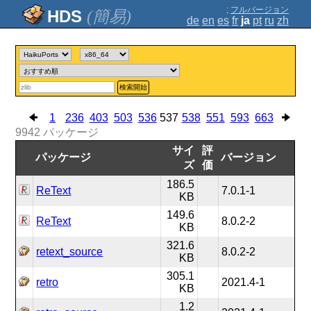
;
フルバージョン
(簡易)
de
en
es
fr
ja
pt
ru
zh
検索開始
1
236
403
503
536
537
538
551
593
663
9942
パッケージ
サイ
評
パッケージ
バージョン
ズ
価
186.5
ReText
7.0.1-1
KB
149.6
ReText
8.0.2-2
KB
321.6
retext_source
8.0.2-2
KB
305.1
retro
2021.4-1
KB
1.2