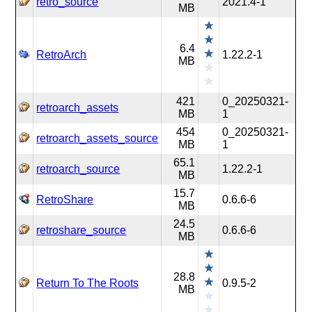
retro_source
2021.4-1
MB
6.4
RetroArch
1.22.2-1
MB
421
0_20250321-
retroarch_assets
MB
1
454
0_20250321-
retroarch_assets_source
MB
1
65.1
retroarch_source
1.22.2-1
MB
15.7
RetroShare
0.6.6-6
MB
24.5
retroshare_source
0.6.6-6
MB
28.8
Return To The Roots
0.9.5-2
MB