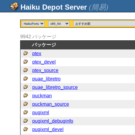
(簡易)
9942
パッケージ
パッケージ
ptex
ptex_devel
ptex_source
puae_libretro
puae_libretro_source
puckman
puckman_source
pugixml
pugixml_debuginfo
pugixml_devel