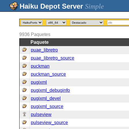
Simple
9936
Paquetes
Paquete
puae_libretro
puae_libretro_source
puckman
puckman_source
pugixml
pugixml_debuginfo
pugixml_devel
pugixml_source
pulseview
pulseview_source