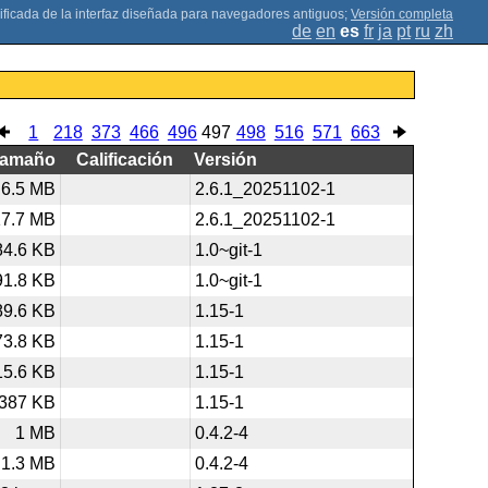
;
Versión completa
de
en
es
fr
ja
pt
ru
zh
1
218
373
466
496
497
498
516
571
663
Tamaño
Calificación
Versión
6.5 MB
2.6.1_20251102-1
17.7 MB
2.6.1_20251102-1
84.6 KB
1.0~git-1
91.8 KB
1.0~git-1
89.6 KB
1.15-1
73.8 KB
1.15-1
15.6 KB
1.15-1
387 KB
1.15-1
1 MB
0.4.2-4
1.3 MB
0.4.2-4