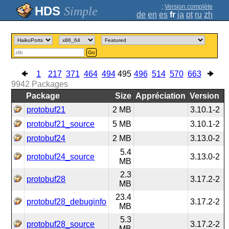
;
Version complète
Simple
de
en
es
fr
ja
pt
ru
zh
Go
1
217
371
464
494
495
496
514
570
663
9942
Packages
Package
Size
Appréciation
Version
protobuf21
2 MB
3.10.1-2
protobuf21_source
5 MB
3.10.1-2
protobuf24
2 MB
3.13.0-2
5.4
protobuf24_source
3.13.0-2
MB
2.3
protobuf28
3.17.2-2
MB
23.4
protobuf28_debuginfo
3.17.2-2
MB
5.3
protobuf28_source
3.17.2-2
MB