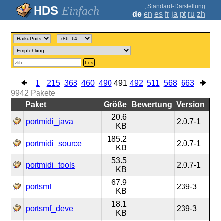
;
Standard-Darstellung
Einfach
de
en
es
fr
ja
pt
ru
zh
Los
1
215
368
460
490
491
492
511
568
663
9942
Pakete
Paket
Größe
Bewertung
Version
20.6
portmidi_java
2.0.7-1
KB
185.2
portmidi_source
2.0.7-1
KB
53.5
portmidi_tools
2.0.7-1
KB
67.9
portsmf
239-3
KB
18.1
portsmf_devel
239-3
KB