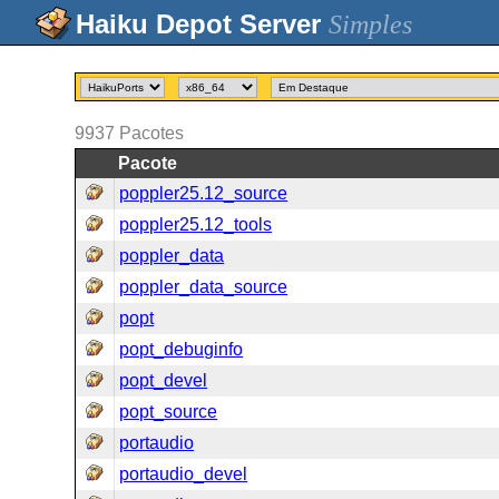
Simples
9937
Pacotes
Pacote
poppler25.12_source
poppler25.12_tools
poppler_data
poppler_data_source
popt
popt_debuginfo
popt_devel
popt_source
portaudio
portaudio_devel