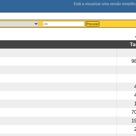
Procurar
T
9
7
1