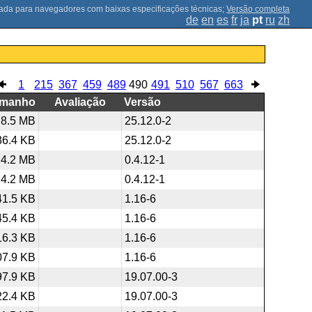
;
Versão completa
de
en
es
fr
ja
pt
ru
zh
1
215
367
459
489
490
491
510
567
663
amanho
Avaliação
Versão
8.5 MB
25.12.0-2
86.4 KB
25.12.0-2
4.2 MB
0.4.12-1
4.2 MB
0.4.12-1
41.5 KB
1.16-6
45.4 KB
1.16-6
16.3 KB
1.16-6
07.9 KB
1.16-6
97.9 KB
19.07.00-3
22.4 KB
19.07.00-3