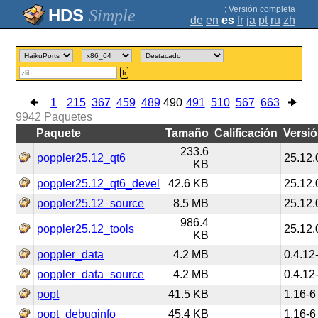
;
Versión completa
Simple
de
en
es
fr
ja
pt
ru
zh
Ir
1
215
367
459
489
490
491
510
567
663
9942
Paquetes
Paquete
Tamaño
Calificación
Versi
233.6
poppler25.12_qt6
25.12.
KB
poppler25.12_qt6_devel
42.6 KB
25.12.
poppler25.12_source
8.5 MB
25.12.
986.4
poppler25.12_tools
25.12.
KB
poppler_data
4.2 MB
0.4.12
poppler_data_source
4.2 MB
0.4.12
popt
41.5 KB
1.16-6
popt_debuginfo
45.4 KB
1.16-6