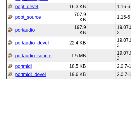
popt_devel
16.3 KB
1.16-6
707.9
popt_source
1.16-6
KB
197.9
19.07.
portaudio
KB
3
19.07.
portaudio_devel
22.4 KB
3
19.07.
portaudio_source
1.5 MB
3
portmidi
18.5 KB
2.0.7-
portmidi_devel
19.6 KB
2.0.7-