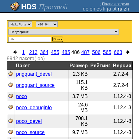
;
Полная версия
Простой
de
en
es
fr
ja
pt
ru
zh
Поиск
1
213
364
455
485
486
487
506
565
663
9942
пакета(-ов)
Пакет
Размер
Рейтинг
Версия
pngquant_devel
2.3 KB
2.7.2-4
115.1
pngquant_source
2.7.2-4
KB
poco
3.7 MB
1.12.4-3
24.6
poco_debuginfo
1.12.4-3
MB
708.1
poco_devel
1.12.4-3
KB
poco_source
9.7 MB
1.12.4-3