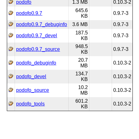
podofo
1.3 MB
0.10.3-2
645.6
podofo0.9.7
0.9.7-3
KB
podofo0.9.7_debuginfo
3.6 MB
0.9.7-3
187.5
podofo0.9.7_devel
0.9.7-3
KB
948.5
podofo0.9.7_source
0.9.7-3
KB
20.7
podofo_debuginfo
0.10.3-2
MB
134.7
podofo_devel
0.10.3-2
KB
10.2
podofo_source
0.10.3-2
MB
601.2
podofo_tools
0.10.3-2
KB