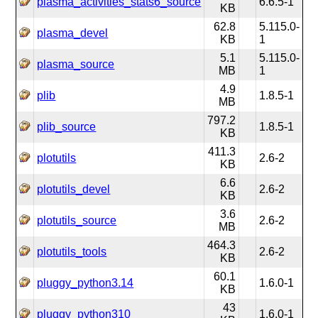
plasma_activities_stats6_source
6.6.5-1
KB
62.8
5.115.0-
plasma_devel
KB
1
5.1
5.115.0-
plasma_source
MB
1
4.9
plib
1.8.5-1
MB
797.2
plib_source
1.8.5-1
KB
411.3
plotutils
2.6-2
KB
6.6
plotutils_devel
2.6-2
KB
3.6
plotutils_source
2.6-2
MB
464.3
plotutils_tools
2.6-2
KB
60.1
pluggy_python3.14
1.6.0-1
KB
43
pluggy_python310
1.6.0-1