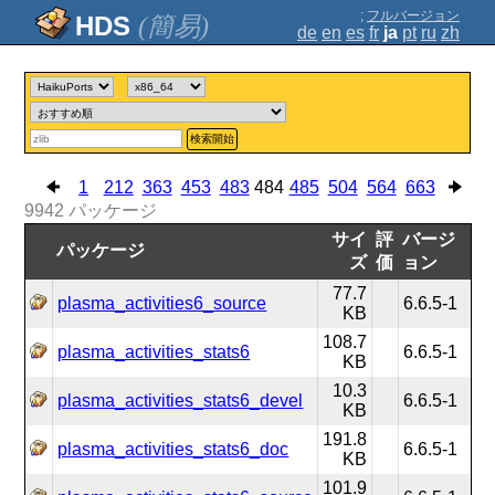
;
フルバージョン
(簡易)
de
en
es
fr
ja
pt
ru
zh
検索開始
1
212
363
453
483
484
485
504
564
663
9942
パッケージ
サイ
評
バージ
パッケージ
ズ
価
ョン
77.7
plasma_activities6_source
6.6.5-1
KB
108.7
plasma_activities_stats6
6.6.5-1
KB
10.3
plasma_activities_stats6_devel
6.6.5-1
KB
191.8
plasma_activities_stats6_doc
6.6.5-1
KB
101.9