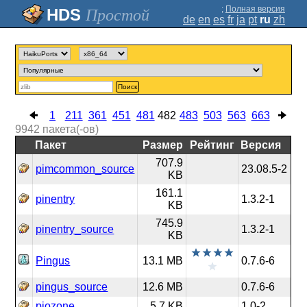
;
Полная версия
Простой
de
en
es
fr
ja
pt
ru
zh
Поиск
1
211
361
451
481
482
483
503
563
663
9942
пакета(-ов)
Пакет
Размер
Рейтинг
Версия
707.9
pimcommon_source
23.08.5-2
KB
161.1
pinentry
1.3.2-1
KB
745.9
pinentry_source
1.3.2-1
KB
Pingus
13.1 MB
0.7.6-6
pingus_source
12.6 MB
0.7.6-6
piozone
5.7 KB
1.0-2