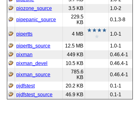
piozone_source
3.5 KB
1.0-2
229.5
pipepanic_source
0.1.3-8
KB
pipertts
4 MB
1.0-1
pipertts_source
12.5 MB
1.0-1
pixman
449 KB
0.46.4-1
pixman_devel
10.5 KB
0.46.4-1
785.6
pixman_source
0.46.4-1
KB
pjdfstest
20.2 KB
0.1-1
pjdfstest_source
46.9 KB
0.1-1