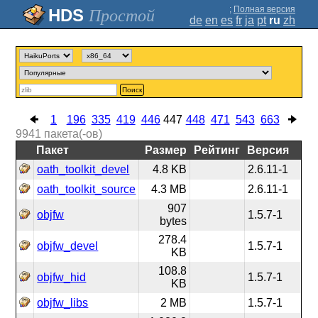
;
Полная версия
Простой
de
en
es
fr
ja
pt
ru
zh
Поиск
1
196
335
419
446
447
448
471
543
663
9941
пакета(-ов)
Пакет
Размер
Рейтинг
Версия
oath_toolkit_devel
4.8 KB
2.6.11-1
oath_toolkit_source
4.3 MB
2.6.11-1
907
objfw
1.5.7-1
bytes
278.4
objfw_devel
1.5.7-1
KB
108.8
objfw_hid
1.5.7-1
KB
objfw_libs
2 MB
1.5.7-1