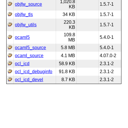
1,020.8
objfw_source
1.5.7-1
KB
objfw_tls
34 KB
1.5.7-1
220.3
objfw_utils
1.5.7-1
KB
109.8
ocaml5
5.4.0-1
MB
ocaml5_source
5.8 MB
5.4.0-1
ocaml_source
4.1 MB
4.07.0-2
ocl_icd
58.9 KB
2.3.1-2
ocl_icd_debuginfo
91.8 KB
2.3.1-2
ocl_icd_devel
8.7 KB
2.3.1-2