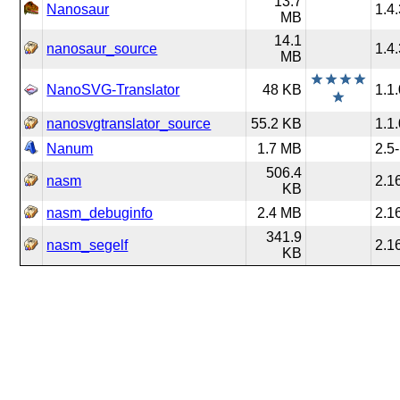
13.7
Nanosaur
1.4
MB
14.1
nanosaur_source
1.4
MB
NanoSVG-Translator
48 KB
1.1
nanosvgtranslator_source
55.2 KB
1.1
Nanum
1.7 MB
2.5
506.4
nasm
2.1
KB
nasm_debuginfo
2.4 MB
2.1
341.9
nasm_segelf
2.1
KB