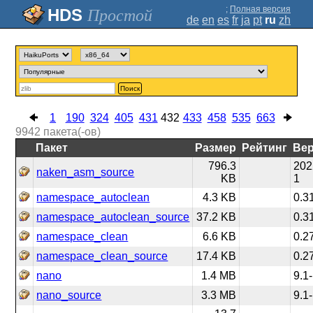
;
Полная версия
Простой
de
en
es
fr
ja
pt
ru
zh
Поиск
1
190
324
405
431
432
433
458
535
663
9942
пакета(-ов)
Пакет
Размер
Рейтинг
Ве
796.3
202
naken_asm_source
KB
1
namespace_autoclean
4.3 KB
0.3
namespace_autoclean_source
37.2 KB
0.3
namespace_clean
6.6 KB
0.2
namespace_clean_source
17.4 KB
0.2
nano
1.4 MB
9.1
nano_source
3.3 MB
9.1