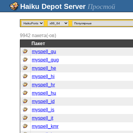
Простой
9942
пакета(-ов)
Пакет
myspell_gu
myspell_gug
myspell_he
myspell_hi
myspell_hr
myspell_hu
myspell_id
myspell_is
myspell_it
myspell_kmr