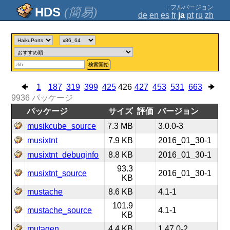
;
フルバージョン
(簡易)
de
en
es
fr
ja
pt
ru
zh
検索開始
1
187
319
399
425
426
427
453
531
663
9936
パッケージ
パッケージ
サイズ
評価
バージョン
musikcube_source
7.3 MB
3.0.0-3
musixtnt
7.9 KB
2016_01_30-1
musixtnt_debuginfo
8.8 KB
2016_01_30-1
93.3
musixtnt_source
2016_01_30-1
KB
mustache
8.6 KB
4.1-1
101.9
mustache_source
4.1-1
KB
mutagen
4.4 KB
1.47.0-2