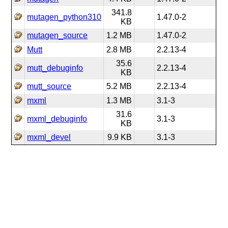
341.8
mutagen_python310
1.47.0-2
KB
mutagen_source
1.2 MB
1.47.0-2
Mutt
2.8 MB
2.2.13-4
35.6
mutt_debuginfo
2.2.13-4
KB
mutt_source
5.2 MB
2.2.13-4
mxml
1.3 MB
3.1-3
31.6
mxml_debuginfo
3.1-3
KB
mxml_devel
9.9 KB
3.1-3