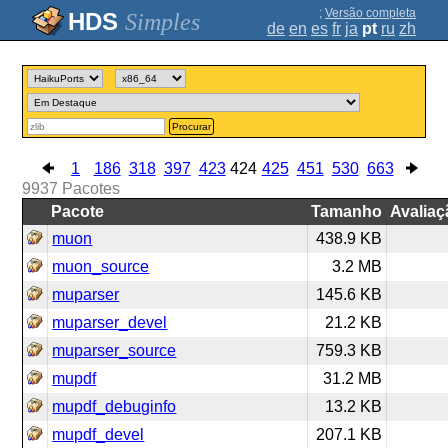
;
Versão completa
Simples
de
en
es
fr
ja
pt
ru
zh
Procurar
1
186
318
397
423
424
425
451
530
663
9937
Pacotes
Pacote
Tamanho
Avaliaç
muon
438.9 KB
muon_source
3.2 MB
muparser
145.6 KB
muparser_devel
21.2 KB
muparser_source
759.3 KB
mupdf
31.2 MB
mupdf_debuginfo
13.2 KB
mupdf_devel
207.1 KB