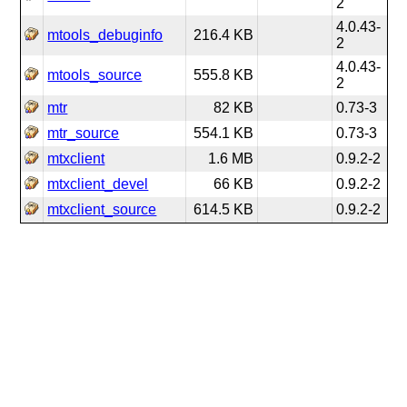
2
4.0.43-
mtools_debuginfo
216.4 KB
2
4.0.43-
mtools_source
555.8 KB
2
mtr
82 KB
0.73-3
mtr_source
554.1 KB
0.73-3
mtxclient
1.6 MB
0.9.2-2
mtxclient_devel
66 KB
0.9.2-2
mtxclient_source
614.5 KB
0.9.2-2