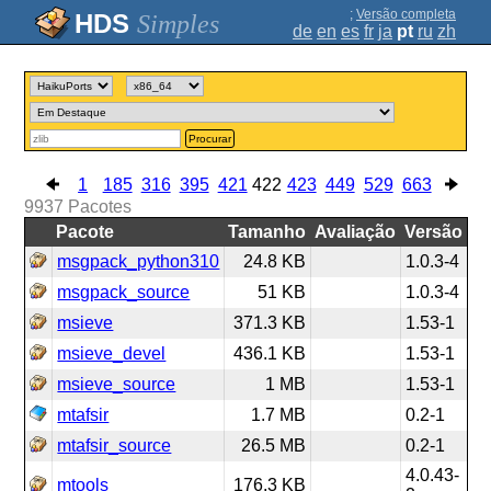
;
Versão completa
Simples
de
en
es
fr
ja
pt
ru
zh
Procurar
1
185
316
395
421
422
423
449
529
663
9937
Pacotes
Pacote
Tamanho
Avaliação
Versão
msgpack_python310
24.8 KB
1.0.3-4
msgpack_source
51 KB
1.0.3-4
msieve
371.3 KB
1.53-1
msieve_devel
436.1 KB
1.53-1
msieve_source
1 MB
1.53-1
mtafsir
1.7 MB
0.2-1
mtafsir_source
26.5 MB
0.2-1
4.0.43-
mtools
176.3 KB