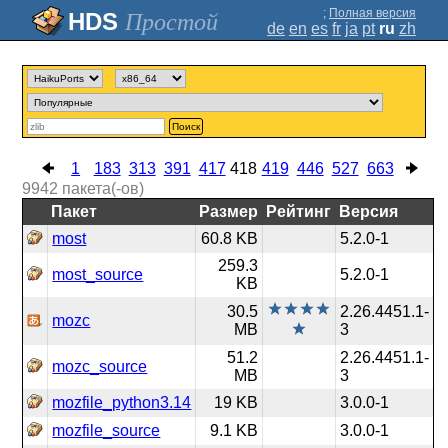
;
Полная версия
Простой
de
en
es
fr
ja
pt
ru
zh
Поиск
1
183
313
391
417
418
419
446
527
663
9942
пакета(-ов)
Пакет
Размер
Рейтинг
Версия
most
60.8 KB
5.2.0-1
259.3
most_source
5.2.0-1
KB
30.5
2.26.4451.1-
mozc
MB
3
51.2
2.26.4451.1-
mozc_source
MB
3
mozfile_python3.14
19 KB
3.0.0-1
mozfile_source
9.1 KB
3.0.0-1