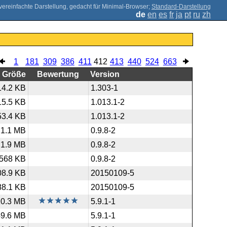
;
Standard-Darstellung
de
en
es
fr
ja
pt
ru
zh
1
181
309
386
411
412
413
440
524
663
Größe
Bewertung
Version
14.2 KB
1.303-1
15.5 KB
1.013.1-2
53.4 KB
1.013.1-2
1.1 MB
0.9.8-2
1.9 MB
0.9.8-2
568 KB
0.9.8-2
08.9 KB
20150109-5
88.1 KB
20150109-5
10.3 MB
5.9.1-1
49.6 MB
5.9.1-1