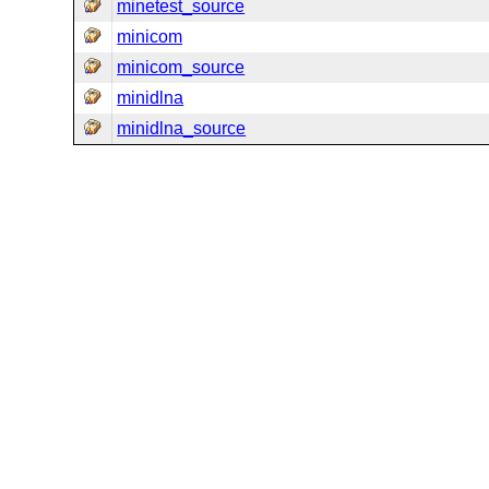
minetest_source
minicom
minicom_source
minidlna
minidlna_source