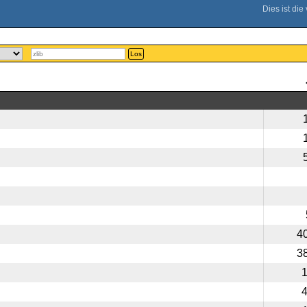
Los
4
3