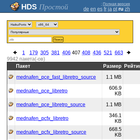
;
Полная версия
Простой
de
en
es
fr
ja
pt
ru
zh
Поиск
1
179
305
381
406
407
408
436
521
663
9942
пакета(-ов)
Пакет
Размер
Рейти
mednafen_pce_fast_libretro_source
1.1 MB
606.9
mednafen_pce_libretro
KB
mednafen_pce_libretro_source
1.1 MB
346.1
mednafen_pcfx_libretro
KB
668.5
mednafen_pcfx_libretro_source
KB