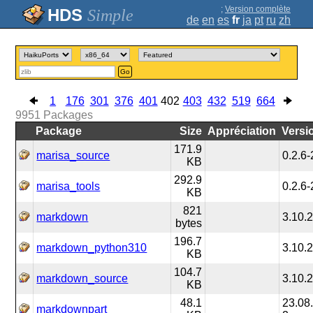
;
Version complète
Simple
de
en
es
fr
ja
pt
ru
zh
Go
1
176
301
376
401
402
403
432
519
664
9951
Packages
Package
Size
Appréciation
Versi
171.9
marisa_source
0.2.6-
KB
292.9
marisa_tools
0.2.6-
KB
821
markdown
3.10.2
bytes
196.7
markdown_python310
3.10.2
KB
104.7
markdown_source
3.10.2
KB
48.1
23.08.
markdownpart