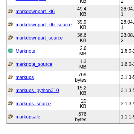
KB
2
49.4
26.04.
markdownpart_kf6
KB
1
39.9
26.04.
markdownpart_kf6_source
KB
1
36.6
23.08.
markdownpart_source
KB
2
2.6
Marknote
1.6.0-
MB
1.3
marknote_source
1.6.0-
MB
769
markups
3.1.3-
bytes
15.2
markups_python310
3.1.3-
KB
20
markups_source
3.1.3-
KB
676
markupsafe
1.1.1-
bytes