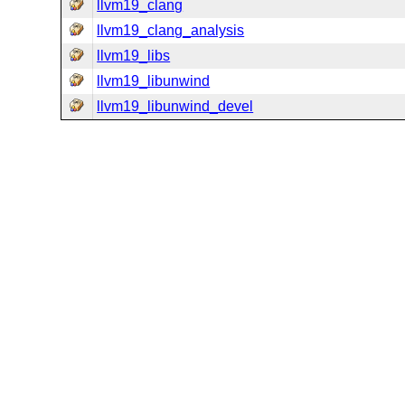
llvm19_clang
llvm19_clang_analysis
llvm19_libs
llvm19_libunwind
llvm19_libunwind_devel