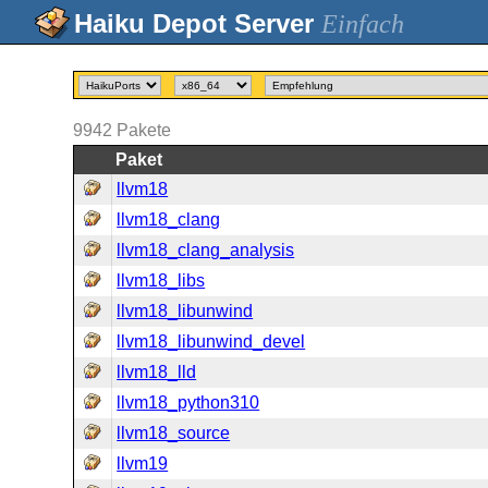
Einfach
9942
Pakete
Paket
llvm18
llvm18_clang
llvm18_clang_analysis
llvm18_libs
llvm18_libunwind
llvm18_libunwind_devel
llvm18_lld
llvm18_python310
llvm18_source
llvm19