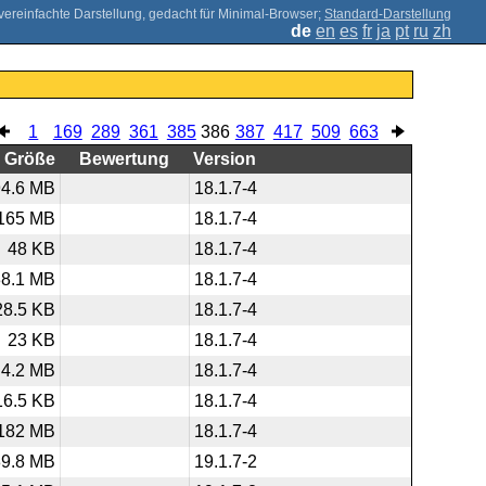
;
Standard-Darstellung
de
en
es
fr
ja
pt
ru
zh
1
169
289
361
385
386
387
417
509
663
Größe
Bewertung
Version
94.6 MB
18.1.7-4
165 MB
18.1.7-4
48 KB
18.1.7-4
38.1 MB
18.1.7-4
28.5 KB
18.1.7-4
23 KB
18.1.7-4
4.2 MB
18.1.7-4
16.5 KB
18.1.7-4
182 MB
18.1.7-4
89.8 MB
19.1.7-2