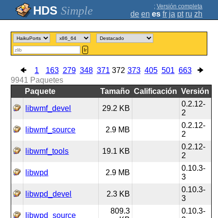
;
Versión completa
Simple
de
en
es
fr
ja
pt
ru
zh
Ir
1
163
279
348
371
372
373
405
501
663
9941
Paquetes
Paquete
Tamaño
Calificación
Versión
0.2.12-
libwmf_devel
29.2 KB
2
0.2.12-
libwmf_source
2.9 MB
2
0.2.12-
libwmf_tools
19.1 KB
2
0.10.3-
libwpd
2.9 MB
3
0.10.3-
libwpd_devel
2.3 KB
3
809.3
0.10.3-
libwpd_source