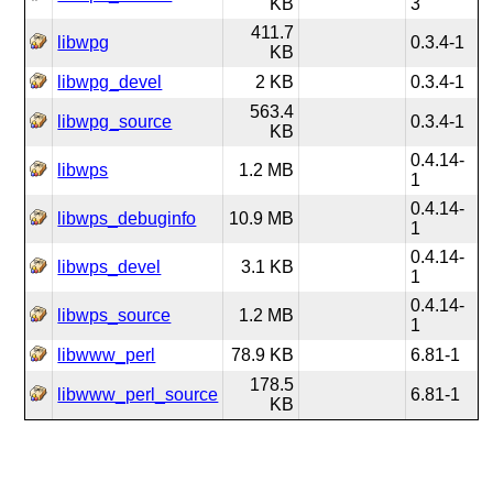
KB
3
411.7
libwpg
0.3.4-1
KB
libwpg_devel
2 KB
0.3.4-1
563.4
libwpg_source
0.3.4-1
KB
0.4.14-
libwps
1.2 MB
1
0.4.14-
libwps_debuginfo
10.9 MB
1
0.4.14-
libwps_devel
3.1 KB
1
0.4.14-
libwps_source
1.2 MB
1
libwww_perl
78.9 KB
6.81-1
178.5
libwww_perl_source
6.81-1
KB