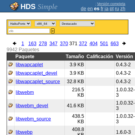
;
Versión completa
Simple
de
en
es
fr
ja
pt
ru
zh
Ir
1
163
278
347
370
371
372
404
501
663
9942
Paquetes
Paquete
Tamaño
Calificación
Versión
libwapcaplet
3.9 KB
0.4.3-2
libwapcaplet_devel
3.9 KB
0.4.3-2
libwapcaplet_source
32.8 KB
0.4.3-2
216.5
1.0.0.32-
libwebm
KB
3
1.0.0.32-
libwebm_devel
41.6 KB
3
438.5
1.0.0.32-
libwebm_source
KB
3
408.8
libwebp
1.6.0-3
KB