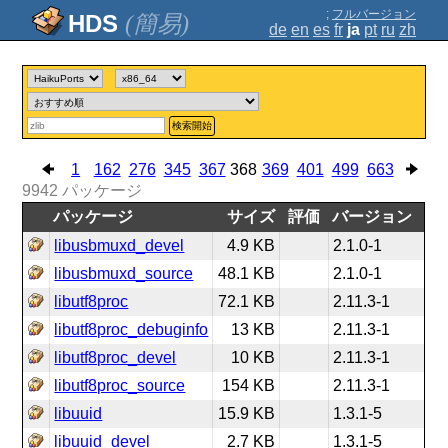
;
フルバージョン
(簡易)
de
en
es
fr
ja
pt
ru
zh
検索開始
1
162
276
345
367
368
369
401
499
663
9942
パッケージ
パッケージ
サイズ
評価
バージョン
libusbmuxd_devel
4.9 KB
2.1.0-1
libusbmuxd_source
48.1 KB
2.1.0-1
libutf8proc
72.1 KB
2.11.3-1
libutf8proc_debuginfo
13 KB
2.11.3-1
libutf8proc_devel
10 KB
2.11.3-1
libutf8proc_source
154 KB
2.11.3-1
libuuid
15.9 KB
1.3.1-5
libuuid_devel
2.7 KB
1.3.1-5