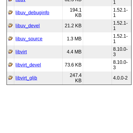
1
194.1
1.52.1-
libuv_debuginfo
KB
1
1.52.1-
libuv_devel
21.2 KB
1
1.52.1-
libuv_source
1.3 MB
1
8.10.0-
libvirt
4.4 MB
3
8.10.0-
libvirt_devel
73.6 KB
3
247.4
libvirt_glib
4.0.0-2
KB