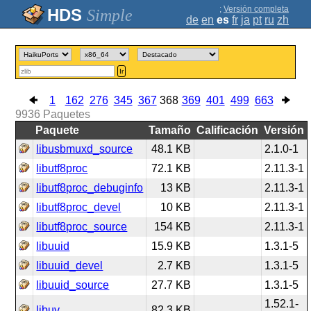
;
Versión completa
Simple
de
en
es
fr
ja
pt
ru
zh
Ir
1
162
276
345
367
368
369
401
499
663
9936
Paquetes
Paquete
Tamaño
Calificación
Versión
libusbmuxd_source
48.1 KB
2.1.0-1
libutf8proc
72.1 KB
2.11.3-1
libutf8proc_debuginfo
13 KB
2.11.3-1
libutf8proc_devel
10 KB
2.11.3-1
libutf8proc_source
154 KB
2.11.3-1
libuuid
15.9 KB
1.3.1-5
libuuid_devel
2.7 KB
1.3.1-5
libuuid_source
27.7 KB
1.3.1-5
1.52.1-
libuv
82.3 KB