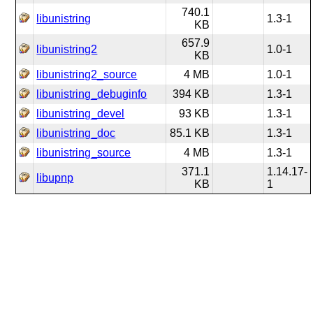
740.1
libunistring
1.3-1
KB
657.9
libunistring2
1.0-1
KB
libunistring2_source
4 MB
1.0-1
libunistring_debuginfo
394 KB
1.3-1
libunistring_devel
93 KB
1.3-1
libunistring_doc
85.1 KB
1.3-1
libunistring_source
4 MB
1.3-1
371.1
1.14.17-
libupnp
KB
1