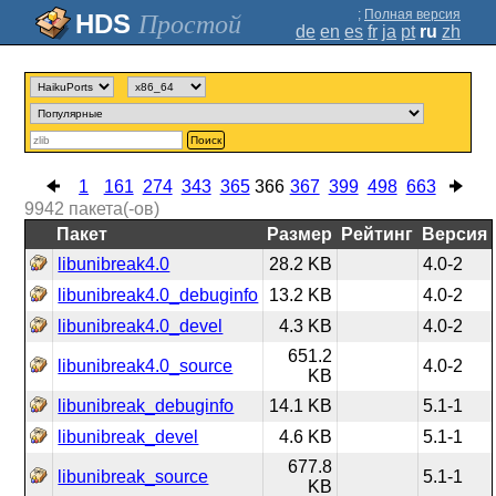
;
Полная версия
Простой
de
en
es
fr
ja
pt
ru
zh
Поиск
1
161
274
343
365
366
367
399
498
663
9942
пакета(-ов)
Пакет
Размер
Рейтинг
Версия
libunibreak4.0
28.2 KB
4.0-2
libunibreak4.0_debuginfo
13.2 KB
4.0-2
libunibreak4.0_devel
4.3 KB
4.0-2
651.2
libunibreak4.0_source
4.0-2
KB
libunibreak_debuginfo
14.1 KB
5.1-1
libunibreak_devel
4.6 KB
5.1-1
677.8
libunibreak_source
5.1-1
KB