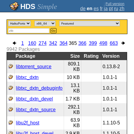
;
Full version
Simple
de
en
es
fr
ja
pt
ru
zh
Go
1
160
274
342
364
365
366
399
498
663
9942
Packages
Package
Size
Rating
Version
809.1
libtorrent_source
0.13.8-2
KB
libtxc_dxtn
10 KB
1.0.1-1
13.1
libtxc_dxtn_debuginfo
1.0.1-1
KB
libtxc_dxtn_devel
1.7 KB
1.0.1-1
292.1
libtxc_dxtn_source
1.0.1-1
KB
63.9
libu2f_host
1.1.10-5
KB
libu2f_host_devel
2.9 KB
1.1.10-5