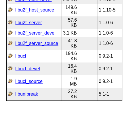
149.6
libu2f_host_source
1.1.10-5
KB
57.6
libu2f_server
1.1.0-6
KB
libu2f_server_devel
3.1 KB
1.1.0-6
41.8
libu2f_server_source
1.1.0-6
KB
194.6
libucl
0.9.2-1
KB
16.4
libucl_devel
0.9.2-1
KB
1.9
libucl_source
0.9.2-1
MB
27.2
libunibreak
5.1-1
KB