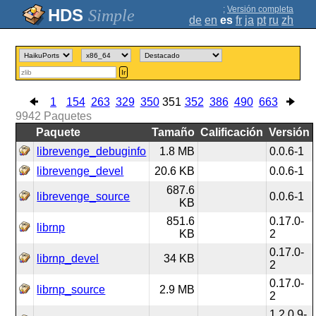
;
Versión completa
Simple
de
en
es
fr
ja
pt
ru
zh
Ir
1
154
263
329
350
351
352
386
490
663
9942
Paquetes
Paquete
Tamaño
Calificación
Versión
librevenge_debuginfo
1.8 MB
0.0.6-1
librevenge_devel
20.6 KB
0.0.6-1
687.6
librevenge_source
0.0.6-1
KB
851.6
0.17.0-
librnp
KB
2
0.17.0-
librnp_devel
34 KB
2
0.17.0-
librnp_source
2.9 MB
2
1.2.0.9-