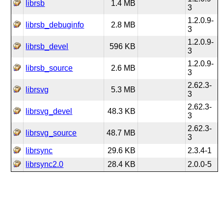
librsb
1.4 MB
3
1.2.0.9-
librsb_debuginfo
2.8 MB
3
1.2.0.9-
librsb_devel
596 KB
3
1.2.0.9-
librsb_source
2.6 MB
3
2.62.3-
librsvg
5.3 MB
3
2.62.3-
librsvg_devel
48.3 KB
3
2.62.3-
librsvg_source
48.7 MB
3
librsync
29.6 KB
2.3.4-1
librsync2.0
28.4 KB
2.0.0-5