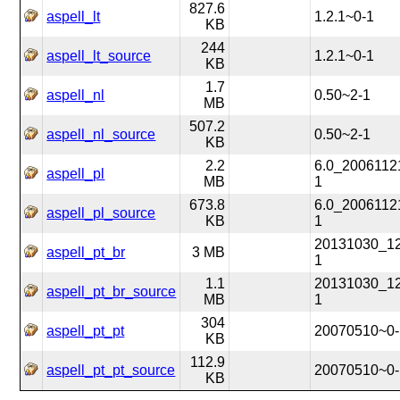
827.6
aspell_lt
1.2.1~0-1
KB
244
aspell_lt_source
1.2.1~0-1
KB
1.7
aspell_nl
0.50~2-1
MB
507.2
aspell_nl_source
0.50~2-1
KB
2.2
6.0_2006112
aspell_pl
MB
1
673.8
6.0_2006112
aspell_pl_source
KB
1
20131030_1
aspell_pt_br
3 MB
1
1.1
20131030_1
aspell_pt_br_source
MB
1
304
aspell_pt_pt
20070510~0-
KB
112.9
aspell_pt_pt_source
20070510~0-
KB