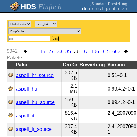
;
Standard-Darstellung
Einfach
de
en
es
fr
ja
pt
ru
zh
Los
9942
1
16
27
33
35
36
37
106
315
663
Pakete
Paket
Größe
Bewertung
Version
302.5
aspell_hr_source
0.51~0-1
KB
2.1
aspell_hu
0.99.4.2~0-1
MB
560.1
aspell_hu_source
0.99.4.2~0-1
KB
816.4
2.4_2007090
aspell_it
KB
1
307.4
2.4_2007090
aspell_it_source
KB
1