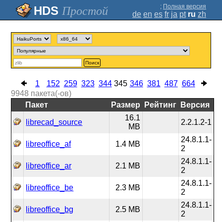
;
Полная версия
Простой
de
en
es
fr
ja
pt
ru
zh
Поиск
1
152
259
323
344
345
346
381
487
664
9948
пакета(-ов)
Пакет
Размер
Рейтинг
Версия
16.1
librecad_source
2.2.1.2-1
MB
24.8.1.1-
libreoffice_af
1.4 MB
2
24.8.1.1-
libreoffice_ar
2.1 MB
2
24.8.1.1-
libreoffice_be
2.3 MB
2
24.8.1.1-
libreoffice_bg
2.5 MB
2