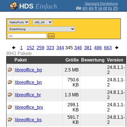
;
Standard-Darstellung
Einfach
de
en
es
fr
ja
pt
ru
zh
Los
1
152
259
323
344
345
346
381
486
663
9941
Pakete
Paket
Größe
Bewertung
Version
24.8.1.1-
libreoffice_bg
2.5 MB
2
750.6
24.8.1.1-
libreoffice_bn
KB
2
24.8.1.1-
libreoffice_br
1.3 MB
2
299.1
24.8.1.1-
libreoffice_brx
KB
2
591.7
24.8.1.1-
libreoffice_bs
KB
2