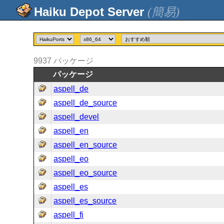
(簡易)
9937
パッケージ
パッケージ
aspell_de
aspell_de_source
aspell_devel
aspell_en
aspell_en_source
aspell_eo
aspell_eo_source
aspell_es
aspell_es_source
aspell_fi