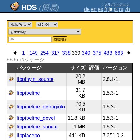
;
フルバージョン
(簡易)
de
en
es
fr
ja
pt
ru
zh
検索開始
1
149
254
317
338
339
340
375
483
663
9936
パッケージ
パッケージ
サイズ
評価
バージョン
20.2
libpinyin_source
2.8.1-1
MB
31.7
libpipeline
1.5.3-1
KB
70.5
libpipeline_debuginfo
1.5.3-1
KB
libpipeline_devel
11.8 KB
1.5.3-1
libpipeline_source
1 MB
1.5.3-1
libplacebo
441 KB
7.351.0-2