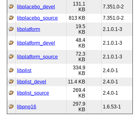
131.1
libplacebo_devel
7.351.0-2
KB
libplacebo_source
813 KB
7.351.0-2
19.5
libplatform
2.1.0.1-3
KB
48.4
libplatform_devel
2.1.0.1-3
KB
72.3
libplatform_source
2.1.0.1-3
KB
334.9
libplist
2.4.0-1
KB
libplist_devel
11.4 KB
2.4.0-1
269.4
libplist_source
2.4.0-1
KB
297.9
libpng16
1.6.53-1
KB