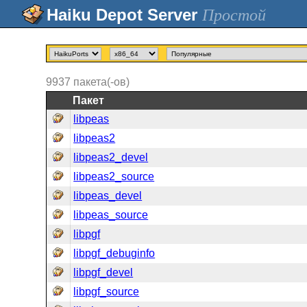
Простой
9937
пакета(-ов)
Пакет
libpeas
libpeas2
libpeas2_devel
libpeas2_source
libpeas_devel
libpeas_source
libpgf
libpgf_debuginfo
libpgf_devel
libpgf_source