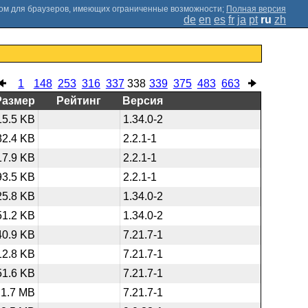
;
Полная версия
de
en
es
fr
ja
pt
ru
zh
1
148
253
316
337
338
339
375
483
663
Размер
Рейтинг
Версия
15.5 KB
1.34.0-2
82.4 KB
2.2.1-1
17.9 KB
2.2.1-1
93.5 KB
2.2.1-1
25.8 KB
1.34.0-2
51.2 KB
1.34.0-2
40.9 KB
7.21.7-1
12.8 KB
7.21.7-1
51.6 KB
7.21.7-1
1.7 MB
7.21.7-1