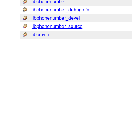
libphonenumber
libphonenumber_debuginfo
libphonenumber_devel
libphonenumber_source
libpinyin