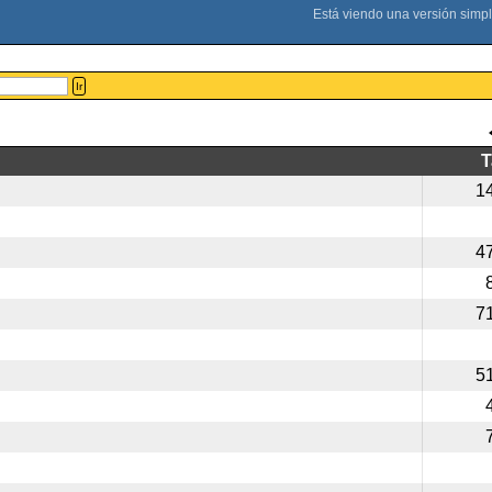
Ir
1
4
7
5