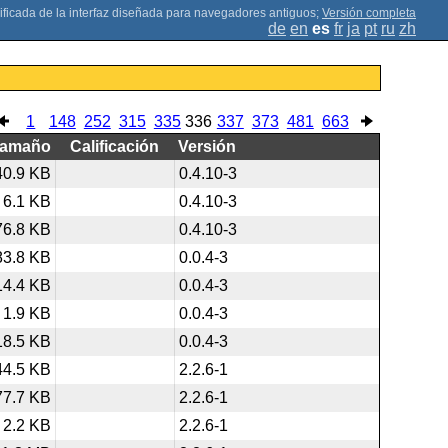
;
Versión completa
de
en
es
fr
ja
pt
ru
zh
1
148
252
315
335
336
337
373
481
663
Tamaño
Calificación
Versión
40.9 KB
0.4.10-3
6.1 KB
0.4.10-3
76.8 KB
0.4.10-3
83.8 KB
0.0.4-3
14.4 KB
0.0.4-3
1.9 KB
0.0.4-3
18.5 KB
0.0.4-3
44.5 KB
2.2.6-1
77.7 KB
2.2.6-1
2.2 KB
2.2.6-1