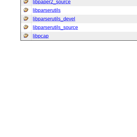
libpaper2_source
libparserutils
libparserutils_devel
libparserutils_source
libpcap