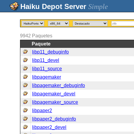
Simple
9942
Paquetes
Paquete
libp11_debuginfo
libp11_devel
libp11_source
libpagemaker
libpagemaker_debuginfo
libpagemaker_devel
libpagemaker_source
libpaper2
libpaper2_debuginfo
libpaper2_devel