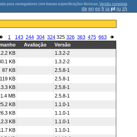
;
Versão completa
de
en
es
fr
ja
pt
ru
zh
1
143
244
304
324
325
326
363
475
663
amanho
Avaliação
Versão
12.2 KB
1.3.2-2
30.1 KB
1.3.2-2
87 KB
2.5.8-1
119 KB
2.5.8-1
13.3 KB
2.5.8-1
1.4 MB
2.5.8-1
25.2 KB
1.1.0-1
26.3 KB
1.1.0-1
12.3 KB
1.1.0-1
11.7 KB
1.1.0-1