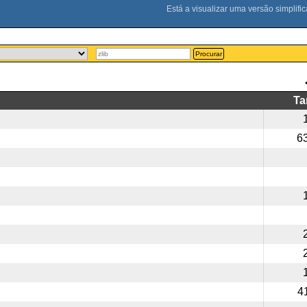
Procurar
T
6
4