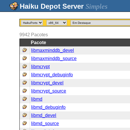
Simples
9942
Pacotes
Pacote
libmaxminddb_devel
libmaxminddb_source
libmcrypt
libmcrypt_debuginfo
libmcrypt_devel
libmcrypt_source
libmd
libmd_debuginfo
libmd_devel
libmd_source