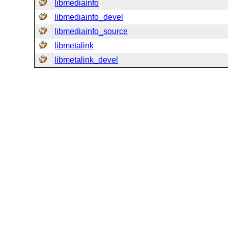
libmediainfo
libmediainfo_devel
libmediainfo_source
libmetalink
libmetalink_devel