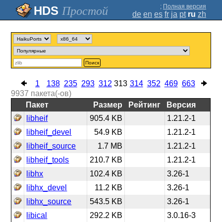
;
Полная версия
Простой
de
en
es
fr
ja
pt
ru
zh
Поиск
1
138
235
293
312
313
314
352
469
663
9937
пакета(-ов)
Пакет
Размер
Рейтинг
Версия
libheif
905.4 KB
1.21.2-1
libheif_devel
54.9 KB
1.21.2-1
libheif_source
1.7 MB
1.21.2-1
libheif_tools
210.7 KB
1.21.2-1
libhx
102.4 KB
3.26-1
libhx_devel
11.2 KB
3.26-1
libhx_source
543.5 KB
3.26-1
libical
292.2 KB
3.0.16-3