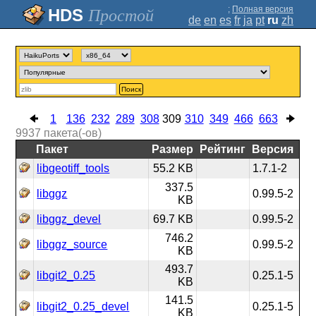
;
Полная версия
Простой
de
en
es
fr
ja
pt
ru
zh
Поиск
1
136
232
289
308
309
310
349
466
663
9937
пакета(-ов)
Пакет
Размер
Рейтинг
Версия
libgeotiff_tools
55.2 KB
1.7.1-2
337.5
libggz
0.99.5-2
KB
libggz_devel
69.7 KB
0.99.5-2
746.2
libggz_source
0.99.5-2
KB
493.7
libgit2_0.25
0.25.1-5
KB
141.5
libgit2_0.25_devel
0.25.1-5
KB