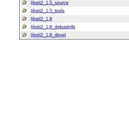
libgit2_1.5_source
libgit2_1.5_tools
libgit2_1.8
libgit2_1.8_debuginfo
libgit2_1.8_devel