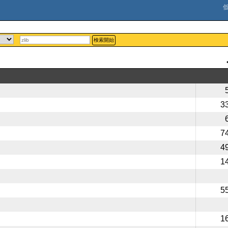
検索開始
3
7
4
1
5
1