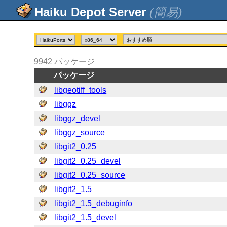
(簡易)
9942
パッケージ
パッケージ
libgeotiff_tools
libggz
libggz_devel
libggz_source
libgit2_0.25
libgit2_0.25_devel
libgit2_0.25_source
libgit2_1.5
libgit2_1.5_debuginfo
libgit2_1.5_devel