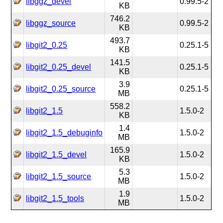
libggz_devel
0.99.5-2
KB
746.2
libggz_source
0.99.5-2
KB
493.7
libgit2_0.25
0.25.1-5
KB
141.5
libgit2_0.25_devel
0.25.1-5
KB
3.9
libgit2_0.25_source
0.25.1-5
MB
558.2
libgit2_1.5
1.5.0-2
KB
1.4
libgit2_1.5_debuginfo
1.5.0-2
MB
165.9
libgit2_1.5_devel
1.5.0-2
KB
5.3
libgit2_1.5_source
1.5.0-2
MB
1.9
libgit2_1.5_tools
1.5.0-2
MB