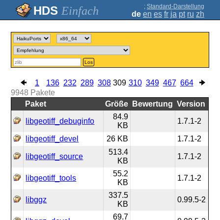
;
Standard-Darstellung
Einfach
de
en
es
fr
ja
pt
ru
zh
Los
1
136
232
289
308
309
310
349
467
664
9948
Pakete
Paket
Größe
Bewertung
Version
84.9
libgeotiff_debuginfo
1.7.1-2
KB
libgeotiff_devel
26 KB
1.7.1-2
513.4
libgeotiff_source
1.7.1-2
KB
55.2
libgeotiff_tools
1.7.1-2
KB
337.5
libggz
0.99.5-2
KB
69.7