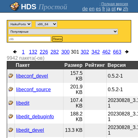
;
Полная версия
Простой
de
en
es
fr
ja
pt
ru
zh
Поиск
1
132
226
282
300
301
302
342
462
663
9942
пакета(-ов)
Пакет
Размер
Рейтинг
Версия
157.5
libeconf_devel
0.5.2-1
KB
201.9
libeconf_source
0.5.2-1
KB
107.4
20230828_3.
libedit
KB
1
188.2
20230828_3.
libedit_debuginfo
KB
1
20230828_3.
libedit_devel
13.3 KB
1