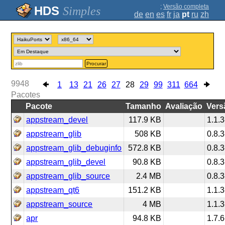
;
Versão completa
Simples
de
en
es
fr
ja
pt
ru
zh
Procurar
9948
1
13
21
26
27
28
29
99
311
664
Pacotes
Pacote
Tamanho
Avaliação
Vers
appstream_devel
117.9 KB
1.1.3
appstream_glib
508 KB
0.8.3
appstream_glib_debuginfo
572.8 KB
0.8.3
appstream_glib_devel
90.8 KB
0.8.3
appstream_glib_source
2.4 MB
0.8.3
appstream_qt6
151.2 KB
1.1.3
appstream_source
4 MB
1.1.3
apr
94.8 KB
1.7.6