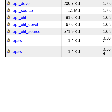
apr_devel
200.7 KB
1.7.6
apr_source
1.1 MB
1.7.6
apr_util
81.6 KB
1.6.3
apr_util_devel
67.6 KB
1.6.3
apr_util_source
571.9 KB
1.6.3
3.30
apsw
1.4 KB
1
3.36
apsw
1.4 KB
4