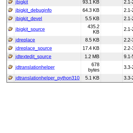
jbigkit
93.1 KB
2.1-
jbigkit_debuginfo
64.3 KB
2.1-
jbigkit_devel
5.5 KB
2.1-
435.2
jbigkit_source
2.1-
KB
jdreplace
8.5 KB
2.2-
jdreplace_source
17.4 KB
2.2-
jdtextedit_source
1.2 MB
9.1-
678
jdtranslationhelper
3.3-
bytes
jdtranslationhelper_python310
5.1 KB
3.3-