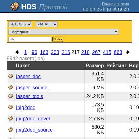
;
Полная версия
Простой
de
en
es
fr
ja
pt
ru
zh
Поиск
1
96
163
203
216
217
218
267
415
663
9942
пакета(-ов)
Пакет
Размер
Рейтинг
Вер
351.4
jasper_doc
2.0.
KB
jasper_source
1.9 MB
2.0.
jasper_tools
24.2 KB
2.0.
173.5
jbig2dec
0.19
KB
jbig2dec_devel
2.7 KB
0.19
580.2
jbig2dec_source
0.19
KB