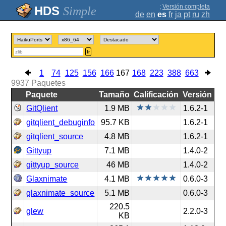
;
Versión completa
Simple
de
en
es
fr
ja
pt
ru
zh
Ir
1
74
125
156
166
167
168
223
388
663
9937
Paquetes
Paquete
Tamaño
Calificación
Versión
GitQlient
1.9 MB
1.6.2-1
gitqlient_debuginfo
95.7 KB
1.6.2-1
gitqlient_source
4.8 MB
1.6.2-1
Gittyup
7.1 MB
1.4.0-2
gittyup_source
46 MB
1.4.0-2
Glaxnimate
4.1 MB
0.6.0-3
glaxnimate_source
5.1 MB
0.6.0-3
220.5
glew
2.2.0-3
KB