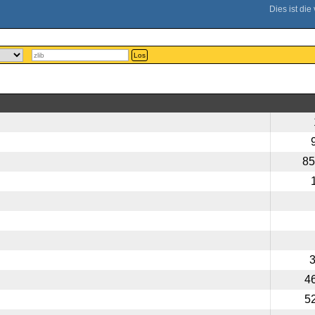
Los
85
4
5