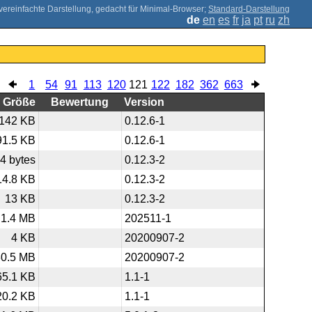
;
Standard-Darstellung
de
en
es
fr
ja
pt
ru
zh
1
54
91
113
120
121
122
182
362
663
Größe
Bewertung
Version
142 KB
0.12.6-1
91.5 KB
0.12.6-1
4 bytes
0.12.3-2
14.8 KB
0.12.3-2
13 KB
0.12.3-2
1.4 MB
202511-1
4 KB
20200907-2
30.5 MB
20200907-2
65.1 KB
1.1-1
20.2 KB
1.1-1