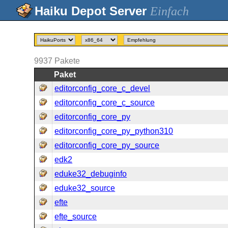
Einfach
9937
Pakete
Paket
editorconfig_core_c_devel
editorconfig_core_c_source
editorconfig_core_py
editorconfig_core_py_python310
editorconfig_core_py_source
edk2
eduke32_debuginfo
eduke32_source
efte
efte_source