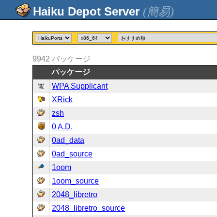
(簡易)
9942
パッケージ
パッケージ
WPA Supplicant
XRick
zsh
0 A.D.
0ad_data
0ad_source
1oom
1oom_source
2048_libretro
2048_libretro_source