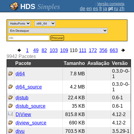
;
Versão completa
Simples
de
en
es
fr
ja
pt
ru
zh
Procurar
1
49
82
103
109
110
111
172
356
663
9942
Pacotes
Pacote
Tamanho
Avaliação
Versão
0.3.0~0-
dj64
7.8 MB
1
0.3.0~0-
dj64_source
4.2 MB
1
djstub
22.4 KB
0.6-1
djstub_source
35 KB
0.6-1
DjView
815.8 KB
4.12-2
djview_source
690 KB
4.12-2
djvu
703.5 KB
3.5.29-1