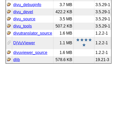
djvu_debuginfo
3.7 MB
3.5.29-1
djvu_devel
422.2 KB
3.5.29-1
djvu_source
3.5 MB
3.5.29-1
djvu_tools
507.2 KB
3.5.29-1
djvutranslator_source
1.6 MB
1.2.2-1
DjVuViewer
1.1 MB
1.2.2-1
djvuviewer_source
1.6 MB
1.2.2-1
dlib
578.6 KB
19.21-3