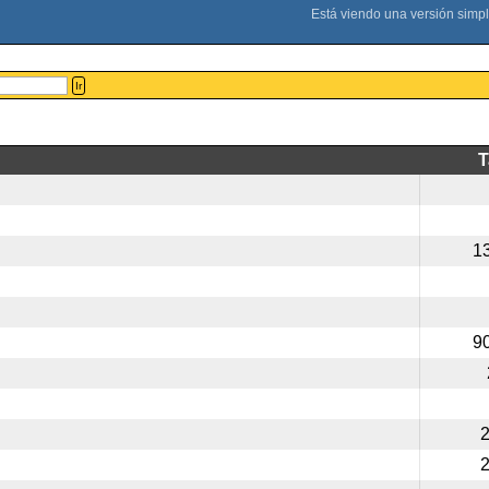
Ir
1
9