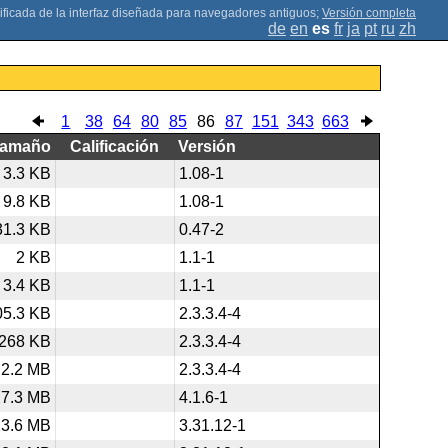
;
Versión completa
de
en
es
fr
ja
pt
ru
zh
1
38
64
80
85
86
87
151
343
663
Tamaño
Calificación
Versión
3.3 KB
1.08-1
9.8 KB
1.08-1
31.3 KB
0.47-2
2 KB
1.1-1
3.4 KB
1.1-1
05.3 KB
2.3.3.4-4
268 KB
2.3.3.4-4
2.2 MB
2.3.3.4-4
27.3 MB
4.1.6-1
23.6 MB
3.31.12-1