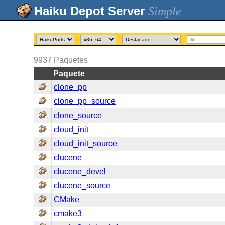
Simple
9937
Paquetes
Paquete
clone_pp
clone_pp_source
clone_source
cloud_init
cloud_init_source
clucene
clucene_devel
clucene_source
CMake
cmake3