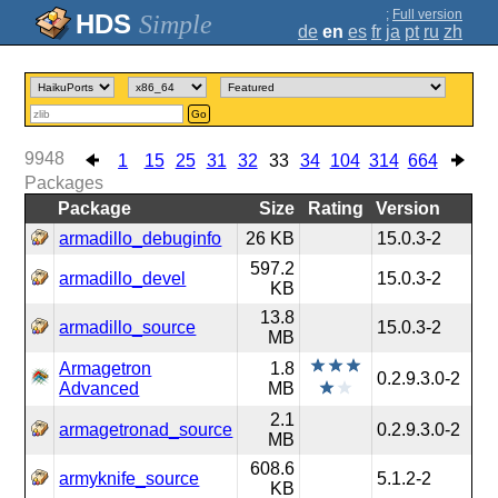
;
Full version
Simple
de
en
es
fr
ja
pt
ru
zh
Go
9948
1
15
25
31
32
33
34
104
314
664
Packages
Package
Size
Rating
Version
armadillo_debuginfo
26 KB
15.0.3-2
597.2
armadillo_devel
15.0.3-2
KB
13.8
armadillo_source
15.0.3-2
MB
Armagetron
1.8
0.2.9.3.0-2
Advanced
MB
2.1
armagetronad_source
0.2.9.3.0-2
MB
608.6
armyknife_source
5.1.2-2
KB