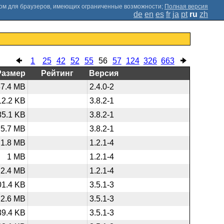
;
Полная версия
de
en
es
fr
ja
pt
ru
zh
1
25
42
52
55
56
57
124
326
663
Размер
Рейтинг
Версия
37.4 MB
2.4.0-2
12.2 KB
3.8.2-1
85.1 KB
3.8.2-1
5.7 MB
3.8.2-1
1.8 MB
1.2.1-4
1 MB
1.2.1-4
2.4 MB
1.2.1-4
01.4 KB
3.5.1-3
2.6 MB
3.5.1-3
39.4 KB
3.5.1-3