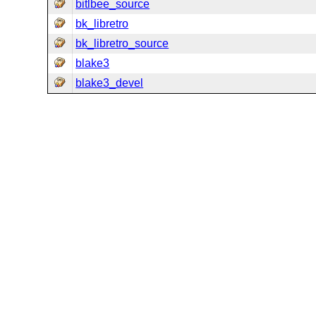
bitlbee_source
bk_libretro
bk_libretro_source
blake3
blake3_devel