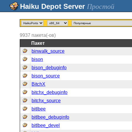
Простой
9937
пакета(-ов)
Пакет
binwalk_source
bison
bison_debuginfo
bison_source
BitchX
bitchx_debuginfo
bitchx_source
bitlbee
bitlbee_debuginfo
bitlbee_devel